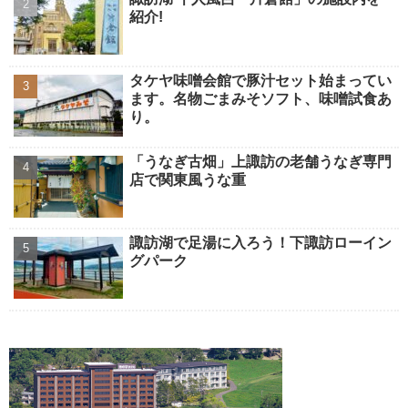
紹介!
タケヤ味噌会館で豚汁セット始まってい
ます。名物ごまみそソフト、味噌試食あ
り。
「うなぎ古畑」上諏訪の老舗うなぎ専門
店で関東風うな重
諏訪湖で足湯に入ろう！下諏訪ローイン
グパーク