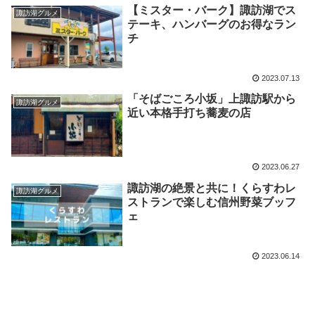
【ミスター・バーク】諏訪湖でス
諏訪湖グルメ
テーキ、ハンバーグのお得なラン
チ
2023.07.13
「そばごころ小坂」上諏訪駅から
諏訪湖グルメ
近い本格手打ち蕎麦の店
2023.06.27
諏訪湖の絶景と共に！くらすわレ
諏訪湖グルメ
ストランで楽しむ信州野菜ブッフ
ェ
2023.06.14