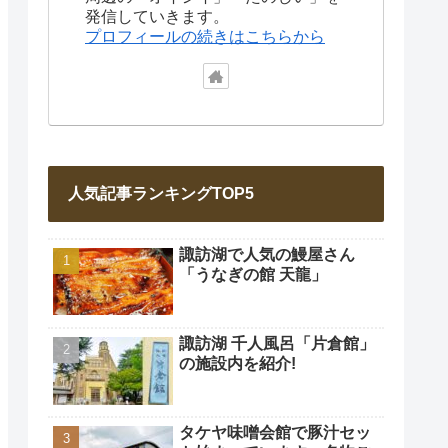
発信していきます。
プロフィールの続きはこちらから
人気記事ランキングTOP5
諏訪湖で人気の鰻屋さん
「うなぎの館 天龍」
諏訪湖 千人風呂「片倉館」
の施設内を紹介!
タケヤ味噌会館で豚汁セッ