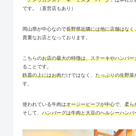
です。（直営店もあり）
岡山県が中心なので
長野県近隣には他に店舗はなく
貴重なお店となっております。
こちらの
お店の最大の特徴は、ステーキやハンバー
ることです。
鉄皿の上にはお肉
だけではなく、
たっぷりの生野菜
す。
使われている牛肉は
オージービーフが中心
で、
柔ら
そして、
ハンバーグは牛肉と大豆のヘルシーハンバ