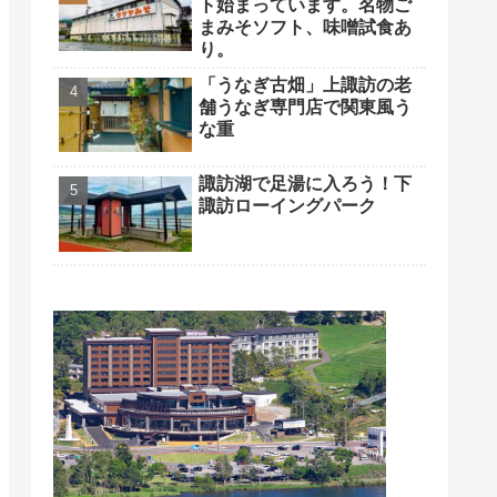
ト始まっています。名物ご
まみそソフト、味噌試食あ
り。
「うなぎ古畑」上諏訪の老
舗うなぎ専門店で関東風う
な重
諏訪湖で足湯に入ろう！下
諏訪ローイングパーク