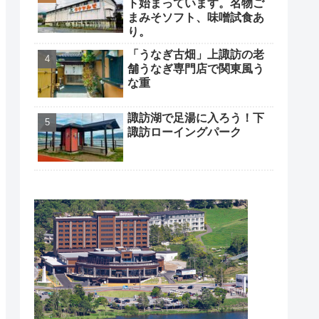
ト始まっています。名物ご
まみそソフト、味噌試食あ
り。
「うなぎ古畑」上諏訪の老
舗うなぎ専門店で関東風う
な重
諏訪湖で足湯に入ろう！下
諏訪ローイングパーク